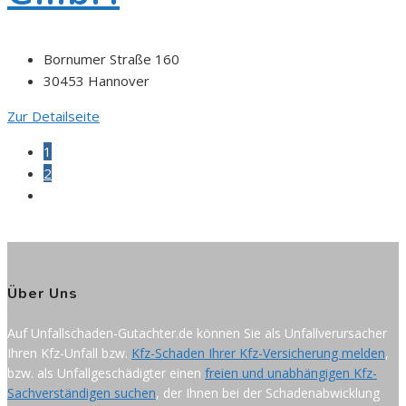
Bornumer Straße 160
30453 Hannover
Zur Detailseite
1
2
Zur
nächsten
Seite
Über Uns
Auf Unfallschaden-Gutachter.de können Sie als Unfallverursacher
Ihren Kfz-Unfall bzw.
Kfz-Schaden Ihrer Kfz-Versicherung melden
,
bzw. als Unfallgeschädigter einen
freien und unabhängigen Kfz-
Sachverständigen suchen
, der Ihnen bei der Schadenabwicklung