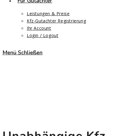
Für Gutachter
Leistungen & Preise
Kfz-Gutachter Registrierung
Ihr Account
Login / Logout
Menü
Schließen
Niedersachsen
Start
>
Kfz-Gutachter
>
Niedersachsen