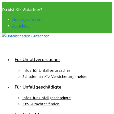
Zum
Du bist Kfz-Gutachter?
Inhalt
springen
Neu registrieren
Anmelden
Für Unfallverursacher
Infos für Unfallverursacher
Schaden an Kfz-Versicherung melden
Für Unfallgeschädigte
Infos für Unfallgeschädigte
Kfz-Gutachter finden