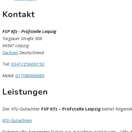
Kontakt
FSP Kfz - Prüfstelle Leipzig
Torgauer Straße 308
04347 Leipzig
Sachsen
Deutschland
Tel:
0341/25669150
Mobil:
01708666680
Leistungen
Der Kfz-Gutachter
FSP Kfz – Prüfstelle Leipzig
bietet folgende
Kfz-Gutachten
Datenquelle: bereinigte Daten aus gutachter-portal.com - "All