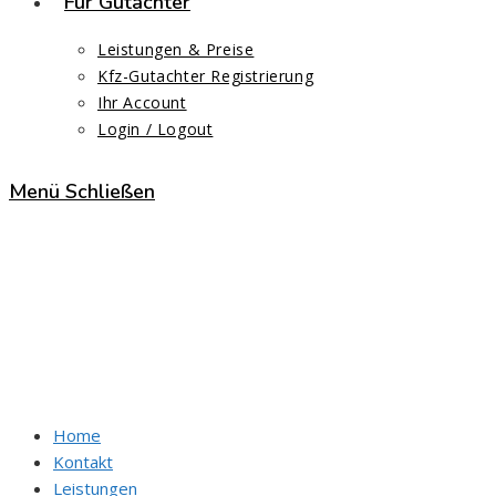
Für Gutachter
Leistungen & Preise
Kfz-Gutachter Registrierung
Ihr Account
Login / Logout
Menü
Schließen
FSP Kfz – Prüfstelle Leipzig
Start
>
FSP Kfz – Prüfstelle Leipzig
Home
Kontakt
Leistungen