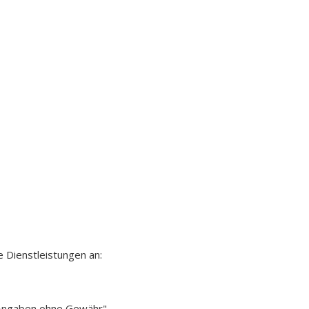
 Dienstleistungen an:
e Angaben ohne Gewähr"