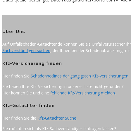
Über Uns
Auf Unfallschaden-Gutachter.de können Sie als Unfallverursacher Ih
Sachverständigen suchen
, der Ihnen bei der Schadenabwicklung mit 
Kfz-Versicherung finden
Hier finden Sie
Schadenhotlines der gängigsten Kfz-versicherungen
.
Sie haben Ihre Kfz-Versicherung in unserer Liste nicht gefunden?
Hier können Sie und eine
fehlende Kfz-Versicherung melden
.
Kfz-Gutachter finden
Hier finden Sie die
Kfz-Gutachter Suche
.
Sie möchten sich als Kfz-Sachverständiger eintragen lassen?