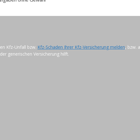
ren Kfz-Unfall bzw.
Kfz-Schaden Ihrer Kfz-Versicherung melden
, bzw. 
der generischen Versicherung hilft.