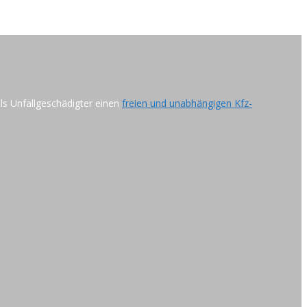
als Unfallgeschädigter einen
freien und unabhängigen Kfz-