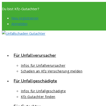
Zum
Du bist Kfz-Gutachter?
Inhalt
springen
Neu registrieren
Anmelden
Für Unfallverursacher
Infos für Unfallverursacher
Schaden an Kfz-Versicherung melden
Für Unfallgeschädigte
Infos für Unfallgeschädigte
Kfz-Gutachter finden