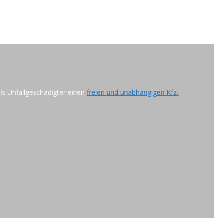
als Unfallgeschädigter einen
freien und unabhängigen Kfz-