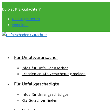
Zum
Du bist Kfz-Gutachter?
Inhalt
springen
Neu registrieren
Anmelden
Für Unfallverursacher
Infos für Unfallverursacher
Schaden an Kfz-Versicherung melden
Für Unfallgeschädigte
Infos für Unfallgeschädigte
Kfz-Gutachter finden