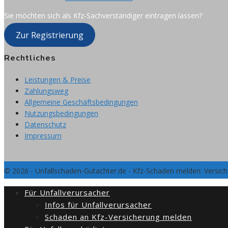
Sie möchten sich als Kfz-Sachverständiger eintragen lassen?
Zur Registrierung
Rechtliches
Leistungen & Preise
Zahlungsweg
Allgemeine Geschäftsbedingungen
Nutzungsbedingungen
Datenschutz
Impressum
© 2026 - Unfallschaden-Gutachter.de - Kfz-Schaden melden: Versic
Für Unfallverursacher
Infos für Unfallverursacher
Schaden an Kfz-Versicherung melden