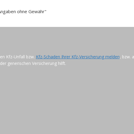
e Angaben ohne Gewähr"
ren Kfz-Unfall bzw.
Kfz-Schaden Ihrer Kfz-Versicherung melden
, bzw. 
der generischen Versicherung hilft.