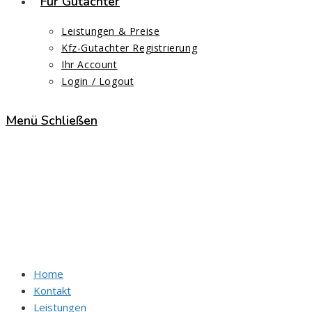
Für Gutachter
Leistungen & Preise
Kfz-Gutachter Registrierung
Ihr Account
Login / Logout
Menü
Schließen
Kfz Gutachter NAD Hambur
Start
>
Kfz Gutachter NAD Hamburg
Home
Kontakt
Leistungen