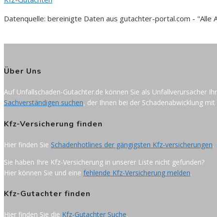
Datenquelle: bereinigte Daten aus gutachter-portal.com - "All
Über Uns
Auf Unfallschaden-Gutachter.de können Sie als Unfallverursacher Ih
Sachverständigen suchen
, der Ihnen bei der Schadenabwicklung mit 
Kfz-Versicherung finden
Hier finden Sie
Schadenhotlines der gängigsten Kfz-versicherungen
.
Sie haben Ihre Kfz-Versicherung in unserer Liste nicht gefunden?
Hier können Sie und eine
fehlende Kfz-Versicherung melden
.
Kfz-Gutachter finden
Hier finden Sie die
Kfz-Gutachter Suche
.