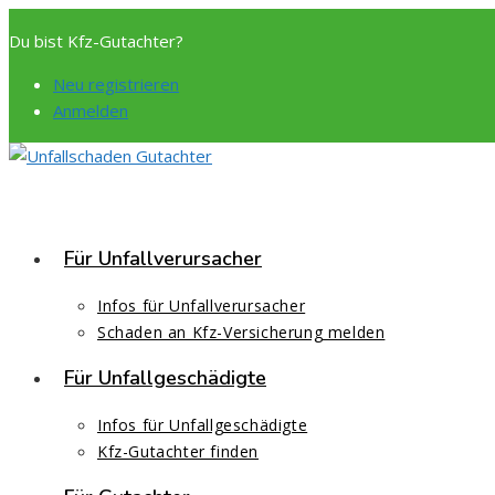
Zum
Du bist Kfz-Gutachter?
Inhalt
springen
Neu registrieren
Anmelden
Für Unfallverursacher
Infos für Unfallverursacher
Schaden an Kfz-Versicherung melden
Für Unfallgeschädigte
Infos für Unfallgeschädigte
Kfz-Gutachter finden