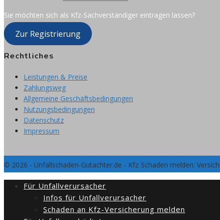
Sie möchten sich als Kfz-Sachverständiger eintragen lassen?
Zur Registrierung
Rechtliches
Leistungen & Preise
Zahlungsweg
Allgemeine Geschäftsbedingungen
Nutzungsbedingungen
Datenschutz
Impressum
© 2026 - Unfallschaden-Gutachter.de - Kfz-Schaden melden: Versic
Für Unfallverursacher
Infos für Unfallverursacher
Schaden an Kfz-Versicherung melden