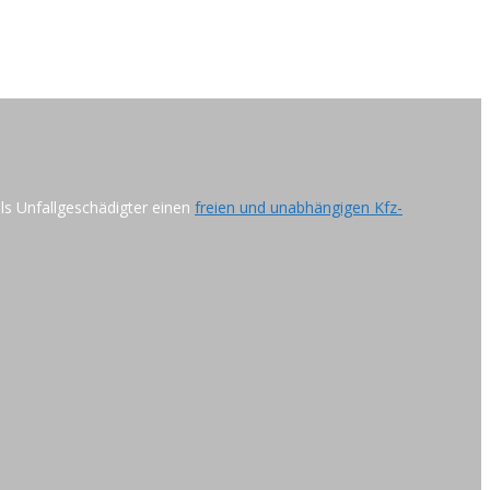
als Unfallgeschädigter einen
freien und unabhängigen Kfz-