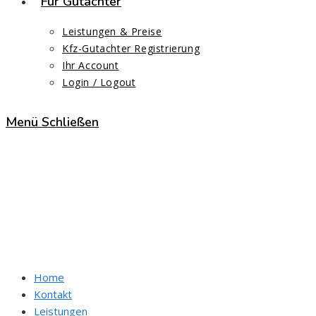
Für Gutachter
Leistungen & Preise
Kfz-Gutachter Registrierung
Ihr Account
Login / Logout
Menü
Schließen
Kfz-Sachverständiger Cüney
Start
>
Kfz-Sachverständiger Cüneyt Kadak
Home
Kontakt
Leistungen