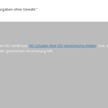
e Angaben ohne Gewähr"
ren Kfz-Unfall bzw.
Kfz-Schaden Ihrer Kfz-Versicherung melden
, bzw. 
der generischen Versicherung hilft.