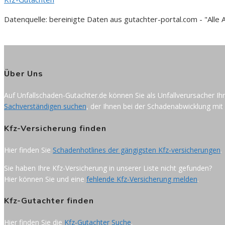
Datenquelle: bereinigte Daten aus gutachter-portal.com - "All
Über Uns
Auf Unfallschaden-Gutachter.de können Sie als Unfallverursacher Ih
Sachverständigen suchen
, der Ihnen bei der Schadenabwicklung mit 
Kfz-Versicherung finden
Hier finden Sie
Schadenhotlines der gängigsten Kfz-versicherungen
.
Sie haben Ihre Kfz-Versicherung in unserer Liste nicht gefunden?
Hier können Sie und eine
fehlende Kfz-Versicherung melden
.
Kfz-Gutachter finden
Hier finden Sie die
Kfz-Gutachter Suche
.