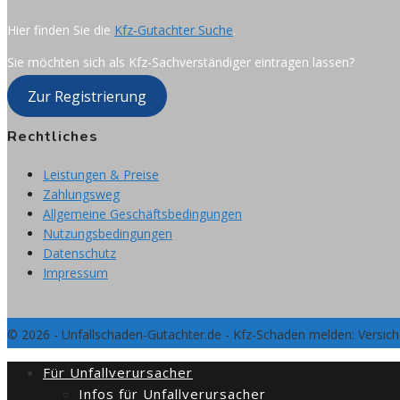
Hier finden Sie die
Kfz-Gutachter Suche
.
Sie möchten sich als Kfz-Sachverständiger eintragen lassen?
Zur Registrierung
Rechtliches
Leistungen & Preise
Zahlungsweg
Allgemeine Geschäftsbedingungen
Nutzungsbedingungen
Datenschutz
Impressum
© 2026 - Unfallschaden-Gutachter.de - Kfz-Schaden melden: Versic
Für Unfallverursacher
Infos für Unfallverursacher