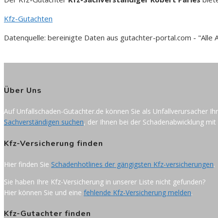
Kfz-Gutachten
Datenquelle: bereinigte Daten aus gutachter-portal.com - "All
Über Uns
Auf Unfallschaden-Gutachter.de können Sie als Unfallverursacher Ih
Sachverständigen suchen
, der Ihnen bei der Schadenabwicklung mit 
Kfz-Versicherung finden
Hier finden Sie
Schadenhotlines der gängigsten Kfz-versicherungen
.
Sie haben Ihre Kfz-Versicherung in unserer Liste nicht gefunden?
Hier können Sie und eine
fehlende Kfz-Versicherung melden
.
Kfz-Gutachter finden