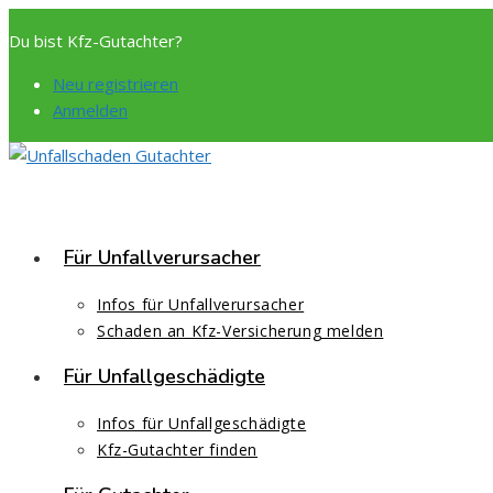
Zum
Du bist Kfz-Gutachter?
Inhalt
springen
Neu registrieren
Anmelden
Für Unfallverursacher
Infos für Unfallverursacher
Schaden an Kfz-Versicherung melden
Für Unfallgeschädigte
Infos für Unfallgeschädigte
Kfz-Gutachter finden