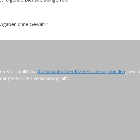
e Angaben ohne Gewähr"
ren Kfz-Unfall bzw.
Kfz-Schaden Ihrer Kfz-Versicherung melden
, bzw. 
der generischen Versicherung hilft.