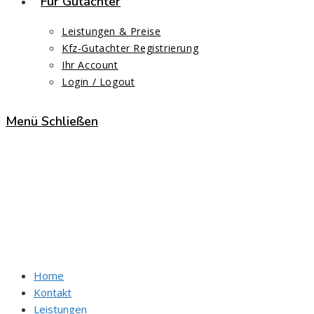
Für Gutachter
Leistungen & Preise
Kfz-Gutachter Registrierung
Ihr Account
Login / Logout
Menü
Schließen
Kfz-Sachverständiger Rober
Start
>
Kfz-Sachverständiger Robert Paries
Home
Kontakt
Leistungen