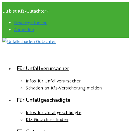
Zum
Du bist Kfz-Gutachter?
Inhalt
springen
Neu registrieren
Anmelden
Für Unfallverursacher
Infos für Unfallverursacher
Schaden an Kfz-Versicherung melden
Für Unfallgeschädigte
Infos für Unfallgeschädigte
Kfz-Gutachter finden