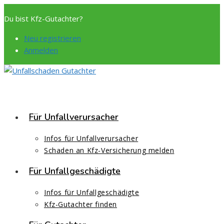
Zum
Du bist Kfz-Gutachter?
Inhalt
springen
Neu registrieren
Anmelden
Für Unfallverursacher
Infos für Unfallverursacher
Schaden an Kfz-Versicherung melden
Für Unfallgeschädigte
Infos für Unfallgeschädigte
Kfz-Gutachter finden