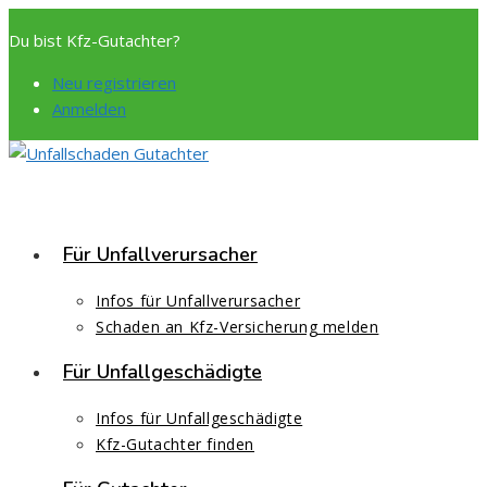
Zum
Du bist Kfz-Gutachter?
Inhalt
springen
Neu registrieren
Anmelden
Für Unfallverursacher
Infos für Unfallverursacher
Schaden an Kfz-Versicherung melden
Für Unfallgeschädigte
Infos für Unfallgeschädigte
Kfz-Gutachter finden