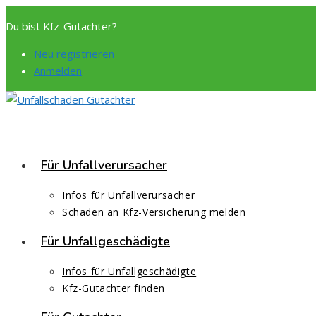
Zum
Du bist Kfz-Gutachter?
Inhalt
springen
Neu registrieren
Anmelden
Für Unfallverursacher
Infos für Unfallverursacher
Schaden an Kfz-Versicherung melden
Für Unfallgeschädigte
Infos für Unfallgeschädigte
Kfz-Gutachter finden