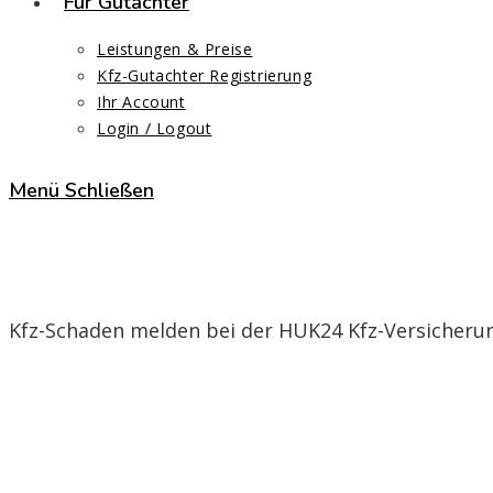
Für Gutachter
Leistungen & Preise
Kfz-Gutachter Registrierung
Ihr Account
Login / Logout
Menü
Schließen
HUK24 Kfz-Versicherung
Kfz-Schaden melden bei der HUK24 Kfz-Versicheru
Start
>
HUK24 Kfz-Versicherung