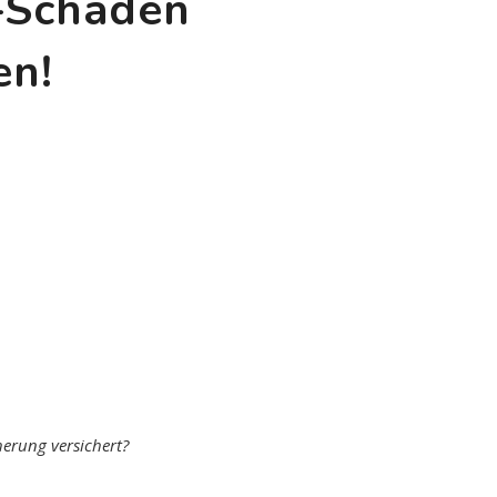
z-Schaden
en!
herung versichert?