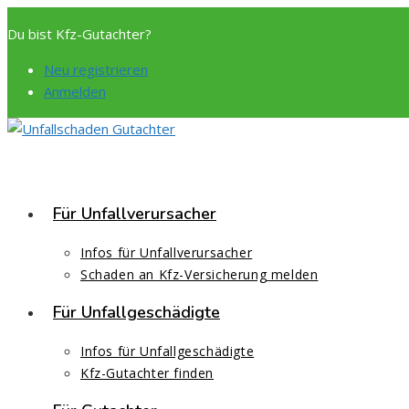
Zum
Du bist Kfz-Gutachter?
Inhalt
springen
Neu registrieren
Anmelden
Für Unfallverursacher
Infos für Unfallverursacher
Schaden an Kfz-Versicherung melden
Für Unfallgeschädigte
Infos für Unfallgeschädigte
Kfz-Gutachter finden